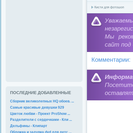
Кисти для фотошоп
Уважае
незареги
Мы реко
сайт под
Комментарии:
Информа
Посетит
оставлят
ПОСЛЕДНИЕ ДОБАВЛЕННЫЕ
Сборник великолепных HQ обоев. ...
Самые красивые девушки 929
Цветок любви - Проект ProShow ...
Разделители с сердечками - Кли ...
Дельфины - Клипарт
Обложка и задувка dvd для детс ...