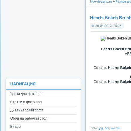
Nov-designs.ru
»
Разное д
Hearts Bokeh Brush
29-04-2012, 20:28
Hearts Bokeh Bru
ABR
Скачать
Hearts Bokeh
Скачать
Hearts Bokeh
НАВИГАЦИЯ
Уроки для фотошоп
Статьи о фотошоп
Дизайнерский софт
Обои на рабочий стол
Видео
Теги:
jpg
,
abr
,
кисти