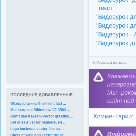
текст
Видеоурок д
Видеоурок д
Видеоурок -
Видеоурок д
Уроки для фотошоп
Уважае
незареги
Мы реко
ПОСЛЕДНИЕ ДОБАВЛЕННЫЕ
сайт под
Обзор плагина Knoll light fact ...
Multipurpose Slideshow V2 3582 ...
Комментарии:
Ramadan Kareem vector greeting ...
Set of sale vector banners, sh ...
Logo business vector illustrat ...
Информа
Glass of wine and vector grape ...