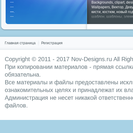
---
Backgrounds
,
clipart
,
des
---
Wallpapers
,
Вектор
,
Дев
---
.
кисти
,
костюм
,
новый го
---
шаблон
,
шаблоны
,
элем
Показать все теги
Главная страница
Регистрация
Copyright © 2011 - 2017
Nov-Designs.ru
All Rig
При копировании материалов - прямая ссылка
обязательна.
Все материалы и файлы предоставлены искл
ознакомительных целях и принадлежат их вл
Администрация не несет никакой ответственн
файлов.