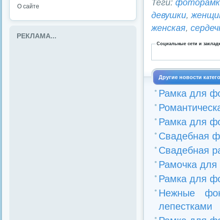
Теги:
фоторамк
О сайте
девушки
,
женщи
женская
,
сердеч
РЕКЛАМА...
Социальные сети и заклад
Другие новости катег
Рамка для фо
Романтическ
Рамка для ф
Свадебная ф
Свадебная р
Рамочка для 
Рамка для ф
Нежные фо
лепестками