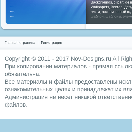
---
Backgrounds
,
clipart
,
des
---
Wallpapers
,
Вектор
,
Дев
---
.
кисти
,
костюм
,
новый го
---
шаблон
,
шаблоны
,
элем
Показать все теги
Главная страница
Регистрация
Copyright © 2011 - 2017
Nov-Designs.ru
All Rig
При копировании материалов - прямая ссылка
обязательна.
Все материалы и файлы предоставлены искл
ознакомительных целях и принадлежат их вл
Администрация не несет никакой ответственн
файлов.