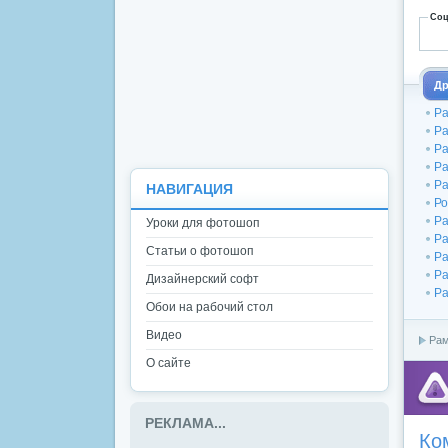
Соц
Др
Ра
Ра
Ра
Ра
Ра
НАВИГАЦИЯ
Ро
Ра
Уроки для фотошоп
Ра
Статьи о фотошоп
Ра
Ра
Дизайнерский софт
Ра
Обои на рабочий стол
Видео
Рам
О сайте
РЕКЛАМА...
Ко