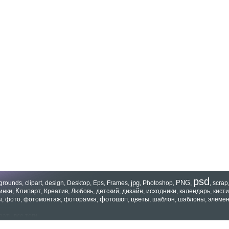
psd
jpg
PNG
grounds
,
clipart
,
design
,
Desktop
,
Eps
,
Frames
,
,
Photoshop
,
,
,
scrap
Клипарт
инки
,
,
Креатив
,
Любовь
,
детский
,
дизайн
,
исходники
,
календарь
,
кисти
фотошоп
цветы
ы
,
фото
,
фотомонтаж
,
фоторамка
,
,
,
шаблон
,
шаблоны
,
элеме
зать все теги