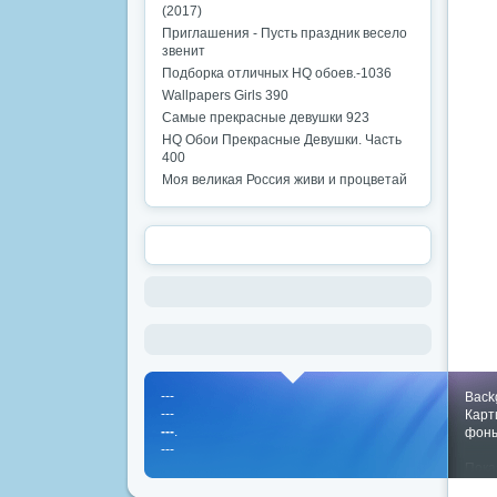
(2017)
Приглашения - Пусть праздник весело
звенит
Подборка отличных HQ обоев.-1036
Wallpapers Girls 390
Самые прекрасные девушки 923
HQ Обои Прекрасные Девушки. Часть
400
Моя великая Россия живи и процветай
---
Back
---
Карт
---
.
фон
---
Пока