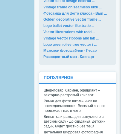
Vector set of design colorful ...
Vintage frame on seamless luxu ...
Фотоамка для фото класса - Вып ...
Golden decorative vector frame ...
Logo ballet vector illustratio ...
Vector illustrations with tedd ...
Vintage vector ribbons and lab ...
Logo green olive tree vector i ...
Мужской фотошаблон - Гусар
Разноцветный мяч - Клипарт
ПОПУЛЯРНОЕ
Шеф-повар, бармен, официант –
векторно-растровый клипарт
Рамка для фото школьников на
последнем звонке - Веселый звонок
провожает нас в лето
Виньетка и рамка для выпускного в
детском саду - До свиданья, детский
садик, будет грустно без тебя
Детальная цифровая фотография