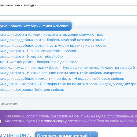
иальные сети и закладки
угие новости категории Рамки женские:
мка для фото и коллаж - Красота и гармония окружают нас
мка для свадебных фото - Любовь глубокой нежности полна
мка для свадебных фото - Пусть миром правит лишь любовь
мка для фото - Я вновь скажу тебе - люблю!
мка для фото - Я желаю тебе Любви
мантическая рамка - Любовь свою дарю тебе
мка-коллаж для новогодних фото - Пусть в дивный вечер Рождества звезда б ..
мка для фото - И яркие осенние цветы опять тебе любовь наворожат
мка для свадебных и романтичных фото - Я подарю тебе свою любовь
мка для ваших фото – Я подарю тебе на память любовь, надежду сладких гре
мка для фотошопа Тебе моя любовь
ки женские
Уважаемый посетитель, Вы зашли на сайт как незарегистрированный 
Мы рекомендуем Вам
зарегистрироваться
либо войти на сайт под свои
мментарии:
Оставить комментарий