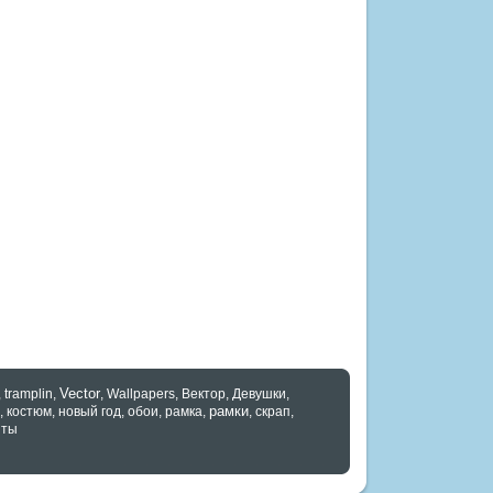
Vector
,
tramplin
,
,
Wallpapers
,
Вектор
,
Девушки
,
рамки
,
костюм
,
новый год
,
обои
,
рамка
,
,
скрап
,
нты