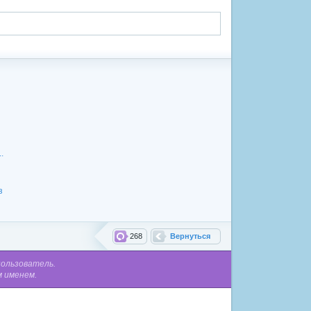
.
з
268
Вернуться
пользователь.
м именем.