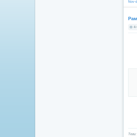
Nov-d
Рам
4-
Теги