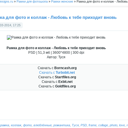
esigns.ru
»
Рамки для фотошопа
»
Рамки женские
» Рамка для фото и коллаж - Любовь
ка для фото и коллаж - Любовь к тебе приходит вновь
03-2014, 17:25
Рамка для фото и коллаж - Любовь к тебе приходит вновь
PSD | 51,3 мб | 3600*4800 | 300 dpi
Автор: Туся
Скачать с
Borncash.org
Скачать с
Turbobit.net
Скачать с
Startfiles.org
Скачать с
Exbit.net
Скачать с
Goldfiles.org
:
рамка
,
коллаж
,
фото
,
влюблённые
,
романтика
,
Туся
,
PSD
,
frame
,
collage
,
photo
,
love
,