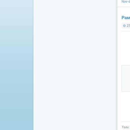
Nov-d
Рам
27
Теги