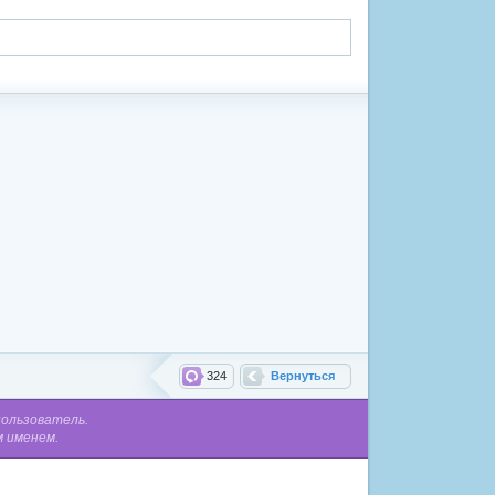
324
Вернуться
пользователь.
м именем.