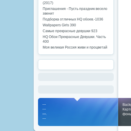
(2017)
Приглашения - Пусть праздник весело
звенит
Подборка отличных HQ обоев.-1036
Wallpapers Girls 390
Самые прекрасные девушки 923
HQ Обои Прекрасные Девушки. Часть
400
Моя великая Россия живи и процветай
---
Back
---
Карт
---
.
фон
---
Пока