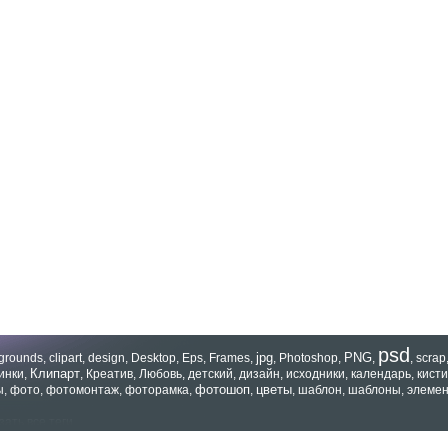
psd
jpg
PNG
grounds
,
clipart
,
design
,
Desktop
,
Eps
,
Frames
,
,
Photoshop
,
,
,
scrap
Клипарт
инки
,
,
Креатив
,
Любовь
,
детский
,
дизайн
,
исходники
,
календарь
,
кисти
фотошоп
цветы
ы
,
фото
,
фотомонтаж
,
фоторамка
,
,
,
шаблон
,
шаблоны
,
элеме
зать все теги