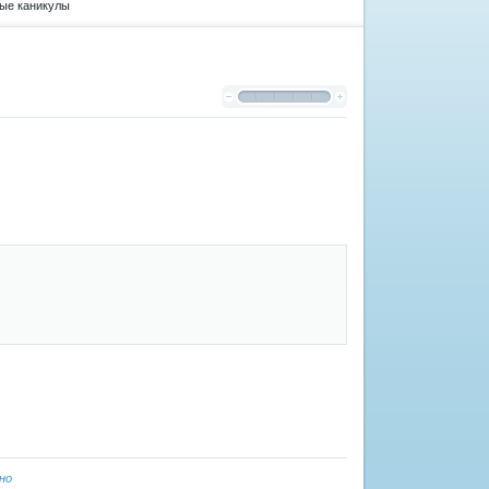
ые каникулы
но