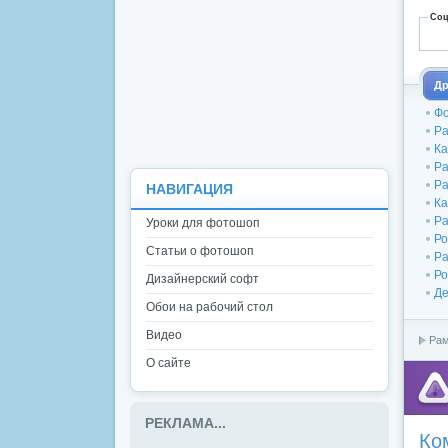
Соц
Др
Фо
Ра
Ка
Ра
Ра
НАВИГАЦИЯ
Ка
Ра
Уроки для фотошоп
Ро
Статьи о фотошоп
Ра
Ро
Дизайнерский софт
Де
Обои на рабочий стол
Видео
Рам
О сайте
РЕКЛАМА...
Ко