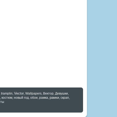
Vector
,
tramplin
,
,
Wallpapers
,
Вектор
,
Девушки
,
рамки
,
костюм
,
новый год
,
обои
,
рамка
,
,
скрап
,
нты