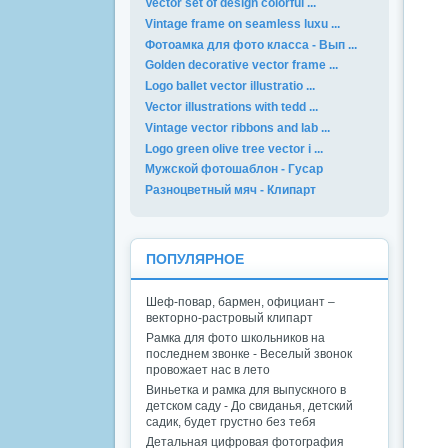
Vector set of design colorful ...
Vintage frame on seamless luxu ...
Фотоамка для фото класса - Вып ...
Golden decorative vector frame ...
Logo ballet vector illustratio ...
Vector illustrations with tedd ...
Vintage vector ribbons and lab ...
Logo green olive tree vector i ...
Мужской фотошаблон - Гусар
Разноцветный мяч - Клипарт
ПОПУЛЯРНОЕ
Шеф-повар, бармен, официант –
векторно-растровый клипарт
Рамка для фото школьников на
последнем звонке - Веселый звонок
провожает нас в лето
Виньетка и рамка для выпускного в
детском саду - До свиданья, детский
садик, будет грустно без тебя
Детальная цифровая фотография