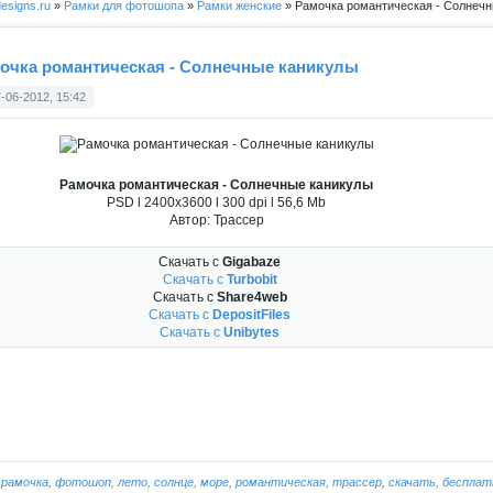
esigns.ru
»
Рамки для фотошопа
»
Рамки женские
» Рамочка романтическая - Солнечн
очка романтическая - Солнечные каникулы
-06-2012, 15:42
Рамочка романтическая - Солнечные каникулы
PSD l 2400x3600 l 300 dpi l 56,6 Mb
Автор: Трассер
Скачать с
Gigabaze
Скачать с
Turbobit
Скачать с
Share4web
Скачать с
DepositFiles
Скачать с
Unibytes
:
рамочка
,
фотошоп
,
лето
,
солнце
,
море
,
романтическая
,
трассер
,
скачать
,
бесплат