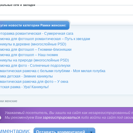
иальные сети и закладки
угие новости категории Рамки женские:
торамка романтическая - Сумеречная сага
мочка для фотошоп романтическая – Путь к звездам
никулы в деревне (многослойные PSD)
мочка для фотошоп – Гномики-близняшки
мочка для фотошоп – Наш гномик
никулы на природе (многослойные PSD)
мочка для фото - Солнечные подсолнухи
мантическая рамочка с белыми голубями - Моя милая голубка
мка детская - Зимние каникулы
мантическая рамочка для фото – У окна
тская рамка - Ура! Каникулы!
ки женские
Уважаемый посетитель, Вы зашли на сайт как незарегистрированный 
Мы рекомендуем Вам
зарегистрироваться
либо войти на сайт под свои
мментарии:
Оставить комментарий