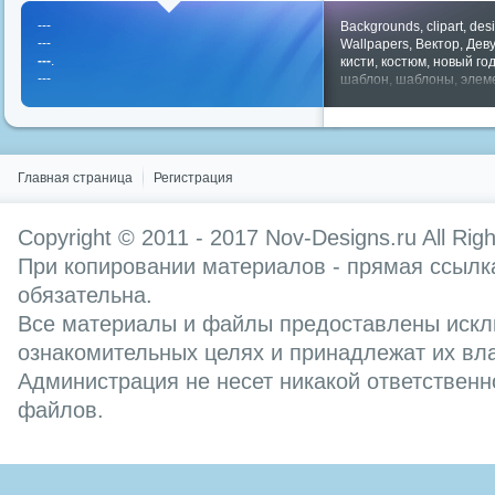
---
Backgrounds
,
clipart
,
des
---
Wallpapers
,
Вектор
,
Дев
---
.
кисти
,
костюм
,
новый го
---
шаблон
,
шаблоны
,
элем
Показать все теги
Главная страница
Регистрация
Copyright © 2011 - 2017
Nov-Designs.ru
All Rig
При копировании материалов - прямая ссылка
обязательна.
Все материалы и файлы предоставлены искл
ознакомительных целях и принадлежат их вл
Администрация не несет никакой ответственн
файлов.