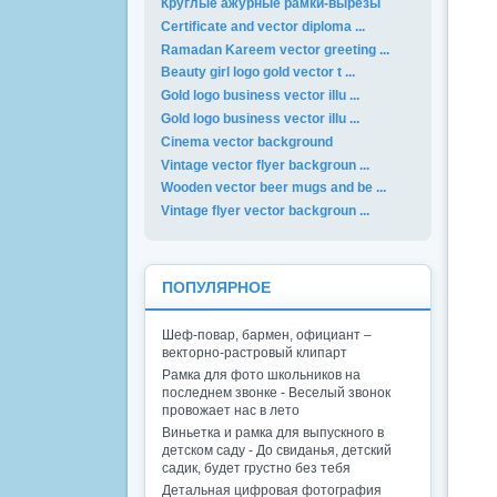
Круглые ажурные рамки-вырезы
Certificate and vector diploma ...
Ramadan Kareem vector greeting ...
Beauty girl logo gold vector t ...
Gold logo business vector illu ...
Gold logo business vector illu ...
Cinema vector background
Vintage vector flyer backgroun ...
Wooden vector beer mugs and be ...
Vintage flyer vector backgroun ...
ПОПУЛЯРНОЕ
Шеф-повар, бармен, официант –
векторно-растровый клипарт
Рамка для фото школьников на
последнем звонке - Веселый звонок
провожает нас в лето
Виньетка и рамка для выпускного в
детском саду - До свиданья, детский
садик, будет грустно без тебя
Детальная цифровая фотография