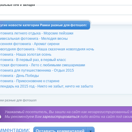
иальные сети и закладки
угие новости категории Рамки разные для фотошоп:
токнига летнего отдыха - Морские пейзажи
ивесальная фотокнига - Мелодия весны
сенняя фотокнига - Аромат сирени
вогодняя фотокнига - Наша сказочная новогодняя ночь
токнига - Наша золотая осень
токнига - В первый раз, в первый класс
тская фотокнига - Лето с любимыми смешариками
токнига для путешественника - Отдых 2015
токнига - День Победы
токнига - Прикосновение к старине
лендарь на 2015 год - Никто не забыт, ничто не забыто
ки разные для фотошоп
Уважаемый посетитель, Вы зашли на сайт как незарегистрированный 
Мы рекомендуем Вам
зарегистрироваться
либо войти на сайт под свои
мментарии:
Оставить комментарий