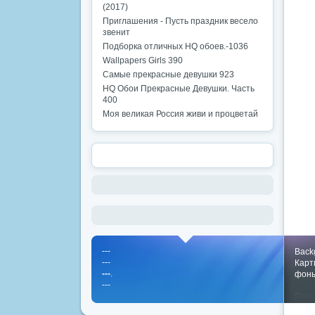
(2017)
Приглашения - Пусть праздник весело
звенит
Подборка отличных HQ обоев.-1036
Wallpapers Girls 390
Самые прекрасные девушки 923
HQ Обои Прекрасные Девушки. Часть
400
Моя великая Россия живи и процветай
---
Back
---
Карт
---
.
фон
---
Пока