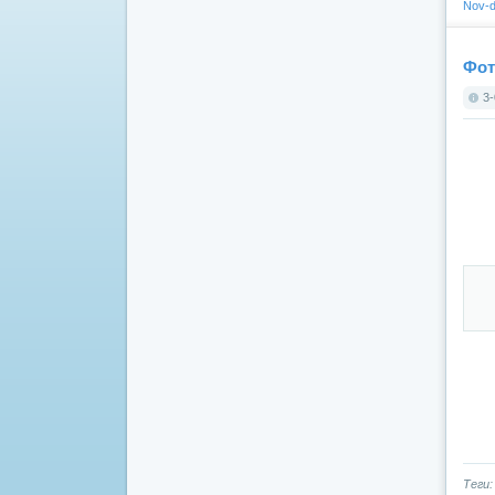
Nov-d
Фот
3-
Теги