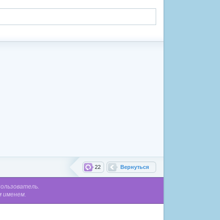
22
Вернуться
пользователь.
м именем.