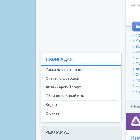
Соц
Др
Фо
Ун
Ве
Но
Фо
НАВИГАЦИЯ
Фо
Де
Уроки для фотошоп
Фо
Статьи о фотошоп
Фо
Фо
Дизайнерский софт
Ка
Обои на рабочий стол
Видео
Рам
О сайте
РЕКЛАМА...
Ко