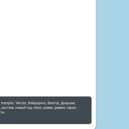
Vector
,
tramplin
,
,
Wallpapers
,
Вектор
,
Девушки
,
рамки
,
костюм
,
новый год
,
обои
,
рамка
,
,
скрап
,
нты