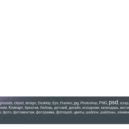
psd
jpg
PNG
grounds
,
clipart
,
design
,
Desktop
,
Eps
,
Frames
,
,
Photoshop
,
,
,
scrap
Клипарт
инки
,
,
Креатив
,
Любовь
,
детский
,
дизайн
,
исходники
,
календарь
,
кисти
фотошоп
цветы
ы
,
фото
,
фотомонтаж
,
фоторамка
,
,
,
шаблон
,
шаблоны
,
элеме
зать все теги