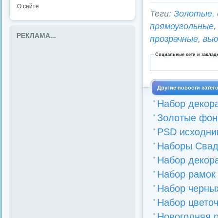
О сайте
Теги:
Золотые
,
прямоугольные
РЕКЛАМА...
прозрачные
,
вь
Социальные сети и заклад
Другие новости катег
Набор декор
Золотые фоны
PSD исходник
Наборы Свад
Набор декора
Набор рамок 
Набор черных
Набор цветоч
Новогодняя 