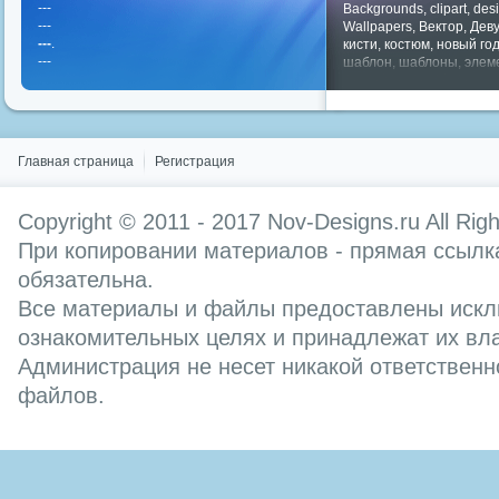
---
Backgrounds
,
clipart
,
des
---
Wallpapers
,
Вектор
,
Дев
---
.
кисти
,
костюм
,
новый го
---
шаблон
,
шаблоны
,
элем
Показать все теги
Главная страница
Регистрация
Copyright © 2011 - 2017
Nov-Designs.ru
All Rig
При копировании материалов - прямая ссылка
обязательна.
Все материалы и файлы предоставлены искл
ознакомительных целях и принадлежат их вл
Администрация не несет никакой ответственн
файлов.