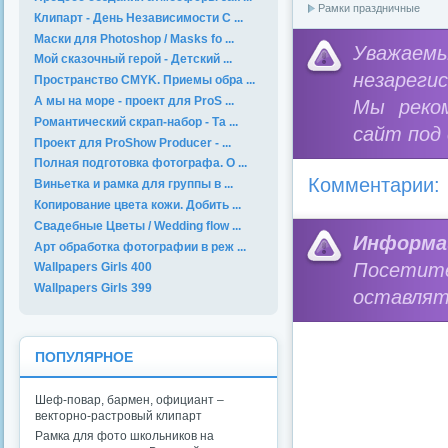
Рамки праздничные
Клипарт - День Независимости С ...
Маски для Photoshop / Masks fo ...
Уважае
Мой сказочный герой - Детский ...
незареги
Пространство CMYK. Приемы обра ...
А мы на море - проект для ProS ...
Мы реко
Романтический скрап-набор - Та ...
сайт под
Проект для ProShow Producer - ...
Полная подготовка фотографа. О ...
Комментарии:
Виньетка и рамка для группы в ...
Копирование цвета кожи. Добить ...
Свадебные Цветы / Wedding flow ...
Информа
Арт обработка фотографии в реж ...
Посетит
Wallpapers Girls 400
Wallpapers Girls 399
оставлят
ПОПУЛЯРНОЕ
Шеф-повар, бармен, официант –
векторно-растровый клипарт
Рамка для фото школьников на