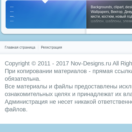
---
Backgrounds
,
clipart
,
des
---
Wallpapers
,
Вектор
,
Дев
---
.
кисти
,
костюм
,
новый го
---
шаблон
,
шаблоны
,
элем
Показать все теги
Главная страница
Регистрация
Copyright © 2011 - 2017
Nov-Designs.ru
All Rig
При копировании материалов - прямая ссылка
обязательна.
Все материалы и файлы предоставлены искл
ознакомительных целях и принадлежат их вл
Администрация не несет никакой ответственн
файлов.