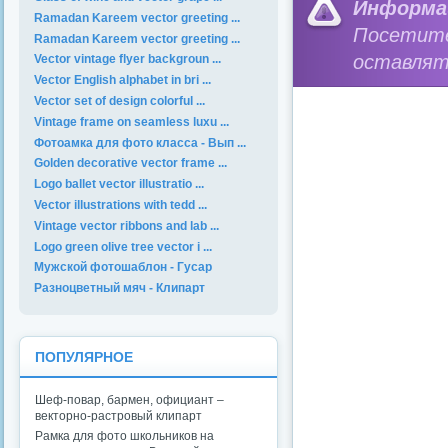
Информа
Ramadan Kareem vector greeting ...
Посетит
Ramadan Kareem vector greeting ...
оставлят
Vector vintage flyer backgroun ...
Vector English alphabet in bri ...
Vector set of design colorful ...
Vintage frame on seamless luxu ...
Фотоамка для фото класса - Вып ...
Golden decorative vector frame ...
Logo ballet vector illustratio ...
Vector illustrations with tedd ...
Vintage vector ribbons and lab ...
Logo green olive tree vector i ...
Мужской фотошаблон - Гусар
Разноцветный мяч - Клипарт
ПОПУЛЯРНОЕ
Шеф-повар, бармен, официант –
векторно-растровый клипарт
Рамка для фото школьников на