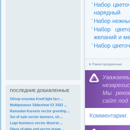
Набор цвето
нарядный
Набор нежны
Набор цвет
желаний и м
Набор цвето
Рамки праздничные
Уважае
незареги
ПОСЛЕДНИЕ ДОБАВЛЕННЫЕ
Мы реко
Обзор плагина Knoll light fact ...
сайт под
Multipurpose Slideshow V2 3582 ...
Ramadan Kareem vector greeting ...
Комментарии:
Set of sale vector banners, sh ...
Logo business vector illustrat ...
Glass of wine and vector grape ...