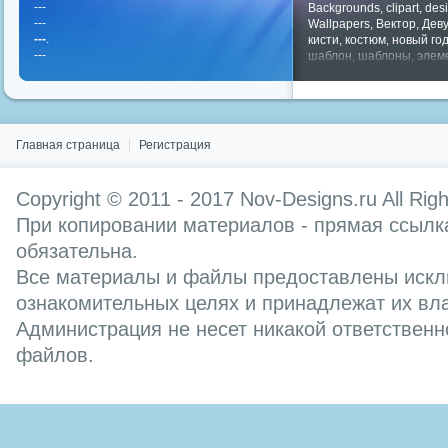
---
Backgrounds
,
clipart
,
des
---
Wallpapers
,
Вектор
,
Дев
---
.
кисти
,
костюм
,
новый го
---
шаблон
,
шаблоны
,
элем
Показать все теги
Главная страница
Регистрация
Copyright © 2011 - 2017
Nov-Designs.ru
All Rig
При копировании материалов - прямая ссылка
обязательна.
Все материалы и файлы предоставлены искл
ознакомительных целях и принадлежат их вл
Администрация не несет никакой ответственн
файлов.