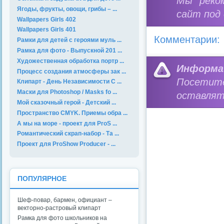
Мы реко
Ягоды, фрукты, овощи, грибы – ...
сайт под
Wallpapers Girls 402
Wallpapers Girls 401
Комментарии:
Рамки для детей с героями муль ...
Рамка для фото - Выпускной 201 ...
Художественная обработка портр ...
Информа
Процесс создания атмосферы зак ...
Посетит
Клипарт - День Независимости С ...
Маски для Photoshop / Masks fo ...
оставлят
Мой сказочный герой - Детский ...
Пространство CMYK. Приемы обра ...
А мы на море - проект для ProS ...
Романтический скрап-набор - Та ...
Проект для ProShow Producer - ...
ПОПУЛЯРНОЕ
Шеф-повар, бармен, официант –
векторно-растровый клипарт
Рамка для фото школьников на