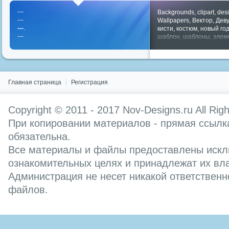
---
Backgrounds
,
clipart
,
des
---
Wallpapers
,
Вектор
,
Дев
---
.
кисти
,
костюм
,
новый го
---
шаблон
,
шаблоны
,
элем
Показать все теги
Главная страница
Регистрация
Copyright © 2011 - 2017
Nov-Designs.ru
All Rig
При копировании материалов - прямая ссылка
обязательна.
Все материалы и файлы предоставлены искл
ознакомительных целях и принадлежат их вл
Администрация не несет никакой ответственн
файлов.