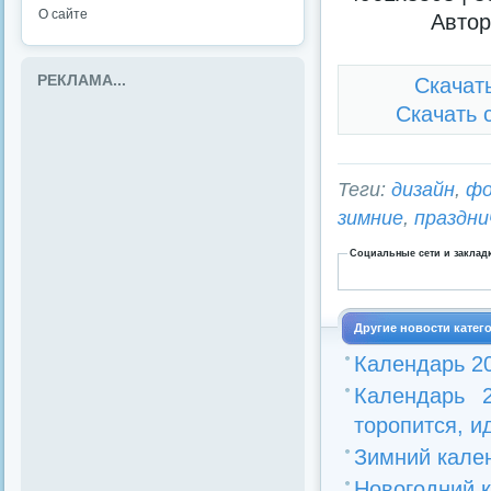
О сайте
Автор
РЕКЛАМА...
Скачат
Скачать 
Теги:
дизайн
,
ф
зимние
,
праздни
Социальные сети и заклад
Другие новости катег
Календарь 20
Календарь 
торопится, и
Зимний кален
Новогодний к