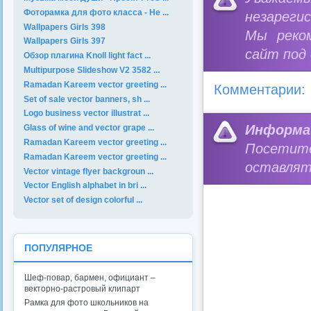
Фоторамка для фото класса - Не ...
незареги
Wallpapers Girls 398
Мы реко
Wallpapers Girls 397
сайт под
Обзор плагина Knoll light fact ...
Multipurpose Slideshow V2 3582 ...
Ramadan Kareem vector greeting ...
Комментарии:
Set of sale vector banners, sh ...
Logo business vector illustrat ...
Информа
Glass of wine and vector grape ...
Ramadan Kareem vector greeting ...
Посетит
Ramadan Kareem vector greeting ...
оставлят
Vector vintage flyer backgroun ...
Vector English alphabet in bri ...
Vector set of design colorful ...
ПОПУЛЯРНОЕ
Шеф-повар, бармен, официант –
векторно-растровый клипарт
Рамка для фото школьников на