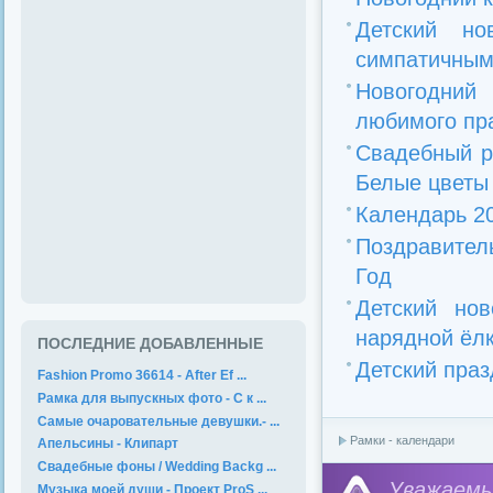
Детский н
симпатичным
Новогодний
любимого пр
Свадебный р
Белые цветы
Календарь 20
Поздравител
Год
Детский но
нарядной ёлк
ПОСЛЕДНИЕ ДОБАВЛЕННЫЕ
Детский праз
Fashion Promo 36614 - After Ef ...
Рамка для выпускных фото - С к ...
Самые очаровательные девушки.- ...
Рамки - календари
Апельсины - Клипарт
Свадебные фоны / Wedding Backg ...
Уважае
Музыка моей души - Проект ProS ...