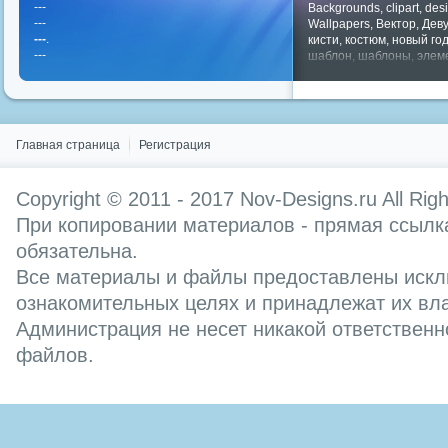
---
Backgrounds
,
clipart
,
des
---
Wallpapers
,
Вектор
,
Дев
---
.
кисти
,
костюм
,
новый го
---
шаблон
,
шаблоны
,
элем
Показать все теги
Главная страница
Регистрация
Copyright © 2011 - 2017
Nov-Designs.ru
All Rig
При копировании материалов - прямая ссылка
обязательна.
Все материалы и файлы предоставлены искл
ознакомительных целях и принадлежат их вл
Администрация не несет никакой ответственн
файлов.