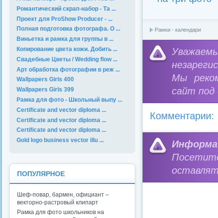
Романтический скрап-набор - Та ...
Проект для ProShow Producer - ...
Полная подготовка фотографа. О ...
Рамки - календари
Виньетка и рамка для группы в ...
Копирование цвета кожи. Добить ...
Уважае
Свадебные Цветы / Wedding flow ...
незареги
Арт обработка фотографии в реж ...
Мы реко
Wallpapers Girls 400
сайт под
Wallpapers Girls 399
Рамка для фото - Школьный выпу ...
Certificate and vector diploma ...
Комментарии:
Certificate and vector diploma ...
Certificate and vector diploma ...
Gold logo business vector illu ...
Информа
Посетит
оставлят
ПОПУЛЯРНОЕ
Шеф-повар, бармен, официант –
векторно-растровый клипарт
Рамка для фото школьников на