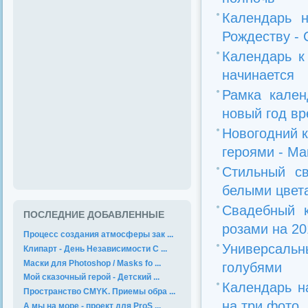
Календарь 
Рождеству - 
Календарь к
начинается
Рамка кален
новый год вре
Новогодний 
героями - Маш
Стильный с
белыми цвета
Свадебный 
ПОСЛЕДНИЕ ДОБАВЛЕННЫЕ
розами на 20
Процесс создания атмосферы зак ...
Универсаль
Клипарт - День Независимости С ...
Маски для Photoshop / Masks fo ...
голубями
Мой сказочный герой - Детский ...
Календарь н
Пространство CMYK. Приемы обра ...
на три фото
А мы на море - проект для ProS ...