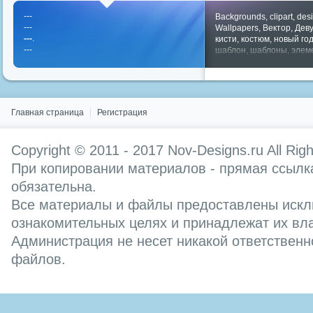
---
Backgrounds
,
clipart
,
des
---
Wallpapers
,
Вектор
,
Дев
---
.
кисти
,
костюм
,
новый го
---
шаблон
,
шаблоны
,
элем
Показать все теги
Главная страница
Регистрация
Copyright © 2011 - 2017
Nov-Designs.ru
All Rig
При копировании материалов - прямая ссылка
обязательна.
Все материалы и файлы предоставлены искл
ознакомительных целях и принадлежат их вл
Администрация не несет никакой ответственн
файлов.