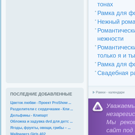
тонах
Рамка для фо
Нежный рома
Романтичес
нежности
Романтическ
только я и ты
Рамка для ф
Свадебная р
Рамки - календари
ПОСЛЕДНИЕ ДОБАВЛЕННЫЕ
Цветок любви - Проект ProShow ...
Уважае
Разделители с сердечками - Кли ...
незареги
Дельфины - Клипарт
Мы реко
Обложка и задувка dvd для детс ...
Ягоды, фрукты, овощи, грибы – ...
сайт под
Wallpapers Girls 402