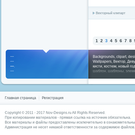
Векторный клипарт
1
2
3
4
5
6
7
8
---
Backgrounds
,
clipart
,
des
---
Wallpapers
,
Вектор
,
Дев
---
.
кисти
,
костюм
,
новый го
---
шаблон
,
шаблоны
,
элем
Показать все теги
Главная страница
Регистрация
Copyright © 2011 - 2017
Nov-Designs.ru
All Rights Reserved.
При копировании материалов - прямая ссылка на источник обязательна.
Все материалы и файлы предоставлены исключительно в ознакомительных
Администрация не несет никакой ответственности за содержимое файлов.