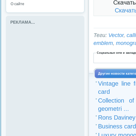
Скачать
О сайте
Скачат
РЕКЛАМА...
Теги:
Vector
,
call
emblem
,
monogr
Социальные сети и заклад
Другие новости катег
Vintage line 
card
Collection o
geometri ...
Rons Daviney 
Business card
Luxury monogr