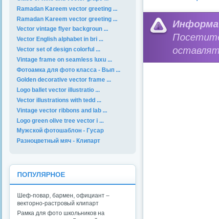
Ramadan Kareem vector greeting ...
Ramadan Kareem vector greeting ...
Информа
Vector vintage flyer backgroun ...
Посетит
Vector English alphabet in bri ...
оставлят
Vector set of design colorful ...
Vintage frame on seamless luxu ...
Фотоамка для фото класса - Вып ...
Golden decorative vector frame ...
Logo ballet vector illustratio ...
Vector illustrations with tedd ...
Vintage vector ribbons and lab ...
Logo green olive tree vector i ...
Мужской фотошаблон - Гусар
Разноцветный мяч - Клипарт
ПОПУЛЯРНОЕ
Шеф-повар, бармен, официант –
векторно-растровый клипарт
Рамка для фото школьников на