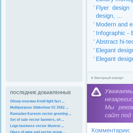
Flyer design
design, ...
Modern and el
Infographic -
Abstract hi-t
Elegant desig
Elegant desig
Векторный клипарт
Уважае
ПОСЛЕДНИЕ ДОБАВЛЕННЫЕ
незареги
Обзор плагина Knoll light fact ...
Мы реко
Multipurpose Slideshow V2 3582 ...
Ramadan Kareem vector greeting ...
сайт под
Set of sale vector banners, sh ...
Logo business vector illustrat ...
Комментарии:
Glass of wine and vector grape ...