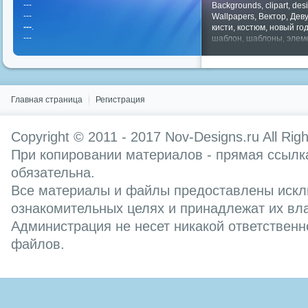
---
Backgrounds
,
clipart
,
des
---
Wallpapers
,
Вектор
,
Дев
---
.
кисти
,
костюм
,
новый го
---
шаблон
,
шаблоны
,
элем
Показать все теги
Главная страница
Регистрация
Copyright © 2011 - 2017
Nov-Designs.ru
All Rig
При копировании материалов - прямая ссылка
обязательна.
Все материалы и файлы предоставлены искл
ознакомительных целях и принадлежат их вл
Администрация не несет никакой ответственн
файлов.