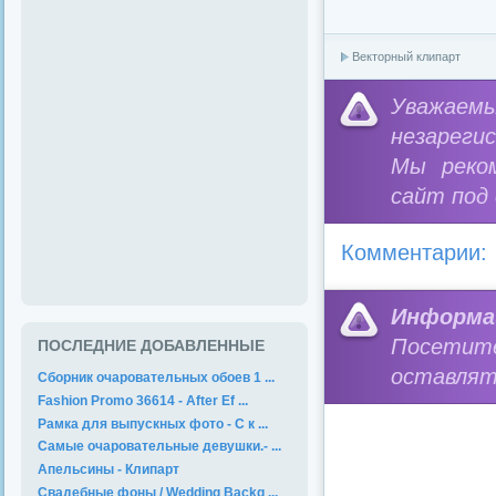
Векторный клипарт
Уважае
незареги
Мы реко
сайт под
Комментарии:
Информа
Посетит
ПОСЛЕДНИЕ ДОБАВЛЕННЫЕ
оставлят
Сборник очаровательных обоев 1 ...
Fashion Promo 36614 - After Ef ...
Рамка для выпускных фото - С к ...
Самые очаровательные девушки.- ...
Апельсины - Клипарт
Свадебные фоны / Wedding Backg ...