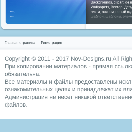
---
Backgrounds
,
clipart
,
des
---
Wallpapers
,
Вектор
,
Дев
---
.
кисти
,
костюм
,
новый го
---
шаблон
,
шаблоны
,
элем
Показать все теги
Главная страница
Регистрация
Copyright © 2011 - 2017
Nov-Designs.ru
All Rig
При копировании материалов - прямая ссылка
обязательна.
Все материалы и файлы предоставлены искл
ознакомительных целях и принадлежат их вл
Администрация не несет никакой ответственн
файлов.