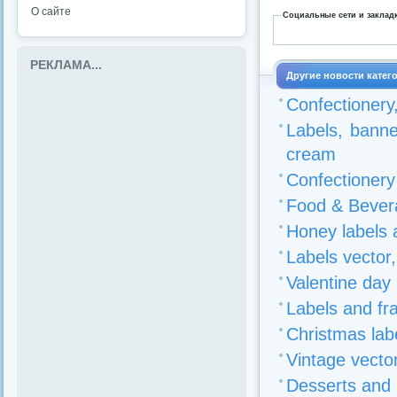
О сайте
Социальные сети и заклад
РЕКЛАМА...
Другие новости катег
Confectionery
Labels, banne
cream
Confectionery
Food & Bever
Honey labels 
Labels vector
Valentine day 
Labels and fr
Christmas labe
Vintage vector
Desserts and