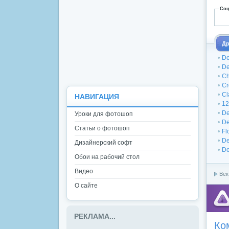
Соц
Др
De
De
Ch
Cr
Cl
НАВИГАЦИЯ
12
De
Уроки для фотошоп
De
Статьи о фотошоп
Fl
De
Дизайнерский софт
De
Обои на рабочий стол
Видео
Век
О сайте
РЕКЛАМА...
Ко