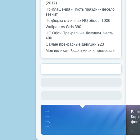
(2017)
Приглашения - Пусть праздник весело
звенит
Подборка отличных HQ обоев.-1036
Wallpapers Girls 390
HQ Обои Прекрасные Девушки. Часть
400
Самые прекрасные девушки 923
Моя великая Россия живи и процветай
---
Back
---
Карт
---
.
фон
---
Пока