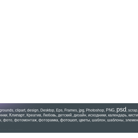
psd
jpg
PNG
grounds
,
clipart
,
design
,
Desktop
,
Eps
,
Frames
,
,
Photoshop
,
,
,
scrap
Клипарт
инки
,
,
Креатив
,
Любовь
,
детский
,
дизайн
,
исходники
,
календарь
,
кисти
фотошоп
цветы
ы
,
фото
,
фотомонтаж
,
фоторамка
,
,
,
шаблон
,
шаблоны
,
элеме
зать все теги