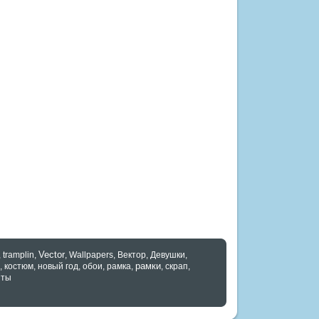
Vector
,
tramplin
,
,
Wallpapers
,
Вектор
,
Девушки
,
рамки
,
костюм
,
новый год
,
обои
,
рамка
,
,
скрап
,
нты