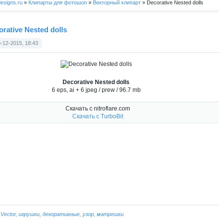
esigns.ru
»
Клипарты для фотошоп
»
Векторный клипарт
» Decorative Nested dolls
rative Nested dolls
-12-2015, 18:43
Decorative Nested dolls
6 eps, ai + 6 jpeg / prew / 96.7 mb
Скачать с nitroflare.com
Скачать с TurboBit
:
Vector
,
игрушки
,
декоративные
,
узор
,
матрешки