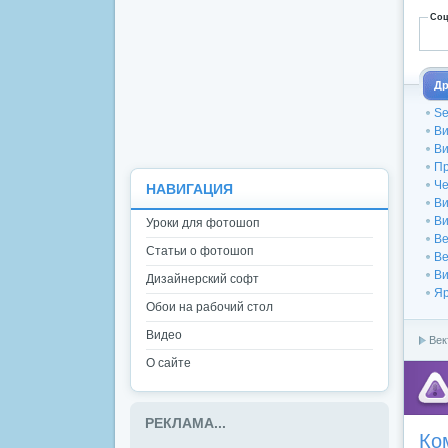
Соц
Др
Se
Ви
Ви
Пр
Че
НАВИГАЦИЯ
Ви
Ви
Уроки для фотошоп
Ве
Статьи о фотошоп
Ве
Ви
Дизайнерский софт
Яр
Обои на рабочий стол
Видео
Век
О сайте
РЕКЛАМА...
Ко