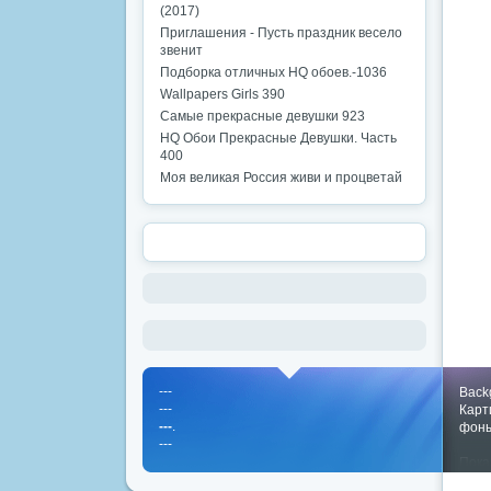
(2017)
Приглашения - Пусть праздник весело
звенит
Подборка отличных HQ обоев.-1036
Wallpapers Girls 390
Самые прекрасные девушки 923
HQ Обои Прекрасные Девушки. Часть
400
Моя великая Россия живи и процветай
---
Back
---
Карт
---
.
фон
---
Пока