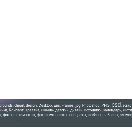
psd
jpg
PNG
grounds
,
clipart
,
design
,
Desktop
,
Eps
,
Frames
,
,
Photoshop
,
,
,
scrap
Клипарт
инки
,
,
Креатив
,
Любовь
,
детский
,
дизайн
,
исходники
,
календарь
,
кисти
фотошоп
цветы
ы
,
фото
,
фотомонтаж
,
фоторамка
,
,
,
шаблон
,
шаблоны
,
элеме
зать все теги