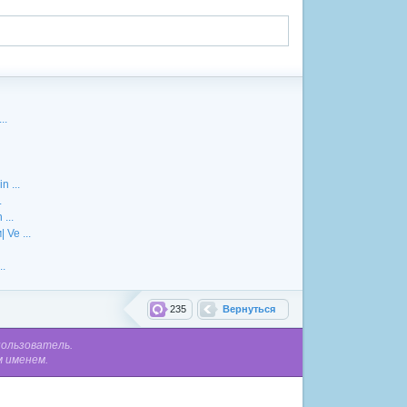
..
 ...
.
...
Ve ...
..
235
Вернуться
пользователь.
м именем.