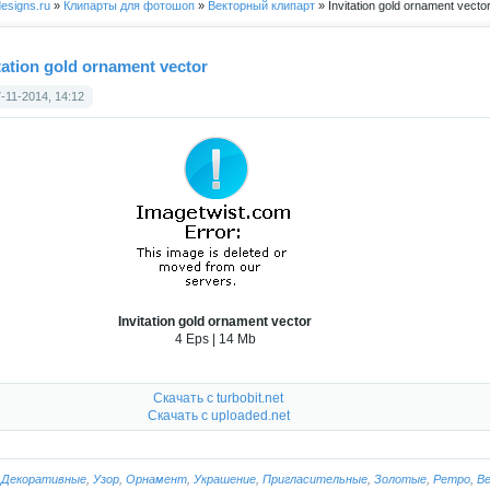
esigns.ru
»
Клипарты для фотошоп
»
Векторный клипарт
» Invitation gold ornament vecto
tation gold ornament vector
-11-2014, 14:12
Invitation gold ornament vector
4 Eps | 14 Mb
Скачать с turbobit.net
Скачать с uploaded.net
:
Декоративные
,
Узор
,
Орнамент
,
Украшение
,
Пригласительные
,
Золотые
,
Ретро
,
В