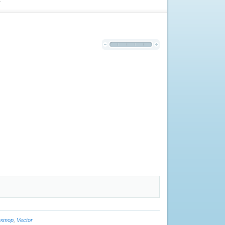
r
ектор
,
Vector