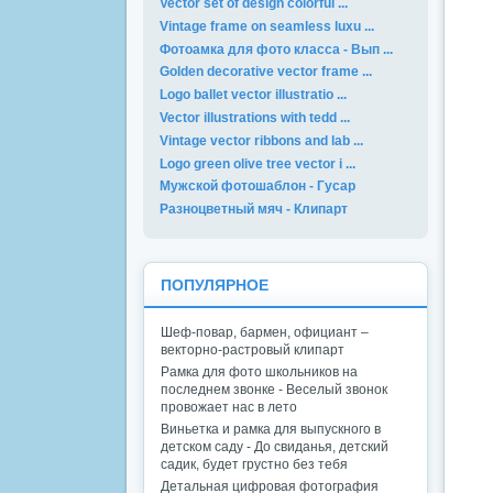
Vector set of design colorful ...
Vintage frame on seamless luxu ...
Фотоамка для фото класса - Вып ...
Golden decorative vector frame ...
Logo ballet vector illustratio ...
Vector illustrations with tedd ...
Vintage vector ribbons and lab ...
Logo green olive tree vector i ...
Мужской фотошаблон - Гусар
Разноцветный мяч - Клипарт
ПОПУЛЯРНОЕ
Шеф-повар, бармен, официант –
векторно-растровый клипарт
Рамка для фото школьников на
последнем звонке - Веселый звонок
провожает нас в лето
Виньетка и рамка для выпускного в
детском саду - До свиданья, детский
садик, будет грустно без тебя
Детальная цифровая фотография