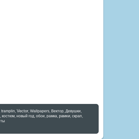
Vector
,
tramplin
,
,
Wallpapers
,
Вектор
,
Девушки
,
рамки
,
костюм
,
новый год
,
обои
,
рамка
,
,
скрап
,
нты