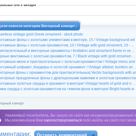
иальные сети и закладки
угие новости категории Векторный клипарт :
amless vintage gold Greek ornament - stock photo
нтажные фоны с золотыми элементами в векторе, 15 / Vintage background wit .
нтажные фоны с золотым орнаментом, 10 / Vintage with gold ornament, 10 - ...
игласительный и векторные орнаменты / Invitation and ornament frame in ve ...
рные винтажные с золотым орнаментом, 7 / Black vintage with gold ornamen ...
нтажные меню и пригласительные с золотым орнаментом / Vintage menu and in
нтажный алфавит, бордюры и золотой орнамент / Vintage alfabet, borders an ..
кторные фоны с орнаментом для пригласительных| Vector backgrounds with an 
кторные праздничные фоны с драгоценными камнями и золотым орнаментом| 
нтажные золотые сердца и орнамент в векторе/ Vintage hearts of gold and o ...
кие сердца с золотым орнаментом на темном фоне в векторе/ Bright hearts w .
торный клипарт
Уважаемый посетитель, Вы зашли на сайт как незарегистрированный 
Мы рекомендуем Вам
зарегистрироваться
либо войти на сайт под свои
мментарии:
Оставить комментарий