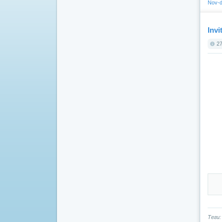
Nov-d
Invi
27
Теги