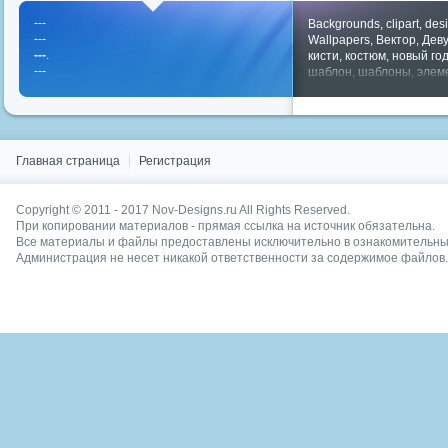
---
Backgrounds
,
clipart
,
des
---
Wallpapers
,
Вектор
,
Дев
---
.
кисти
,
костюм
,
новый го
---
шаблон
,
шаблоны
,
элем
Показать все теги
Главная страница
Регистрация
Copyright © 2011 - 2017
Nov-Designs.ru
All Rights Reserved.
При копировании материалов - прямая ссылка на источник обязательна.
Все материалы и файлы предоставлены исключительно в ознакомительных
Администрация не несет никакой ответственности за содержимое файлов.