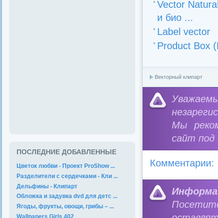
Vector Natura
и био ...
Label vector
Product Box 
Векторный клипарт
Уважае
незареги
Мы реко
сайт под
ПОСЛЕДНИЕ ДОБАВЛЕННЫЕ
Комментарии:
Цветок любви - Проект ProShow ...
Разделители с сердечками - Кли ...
Дельфины - Клипарт
Информа
Обложка и задувка dvd для детс ...
Посетит
Ягоды, фрукты, овощи, грибы – ...
оставлят
Wallpapers Girls 402