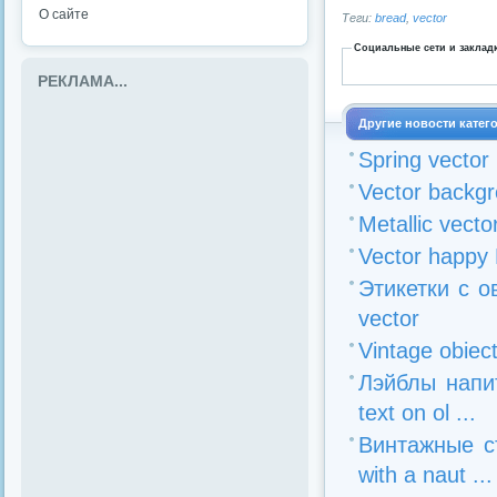
О сайте
Теги:
bread
,
vector
Социальные сети и заклад
РЕКЛАМА...
Другие новости катег
Spring vector
Vector backgro
Metallic vecto
Vector happy 
Этикетки с ов
vector
Vintage obiect
Лэйблы напит
text on ol ...
Винтажные ст
with a naut ...