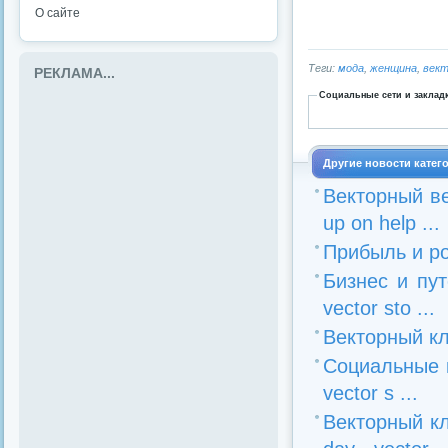
О сайте
Теги:
мода
,
женщина
,
век
РЕКЛАМА...
Социальные сети и заклад
Другие новости катег
Векторный ве
up on help ...
Прибыль и рос
Бизнес и пут
vector sto ...
Векторный кл
Социальные к
vector s ...
Векторный к