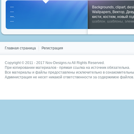
---
Backgrounds
,
clipart
,
des
---
Wallpapers
,
Вектор
,
Дев
---
.
кисти
,
костюм
,
новый го
---
шаблон
,
шаблоны
,
элем
Показать все теги
Главная страница
Регистрация
Copyright © 2011 - 2017
Nov-Designs.ru
All Rights Reserved.
При копировании материалов - прямая ссылка на источник обязательна.
Все материалы и файлы предоставлены исключительно в ознакомительных
Администрация не несет никакой ответственности за содержимое файлов.