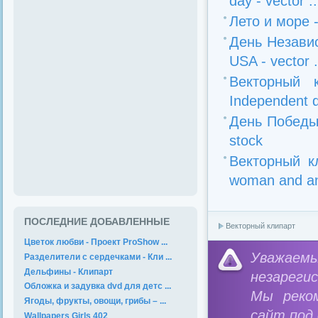
day - vector ..
Лето и море -
День Независ
USA - vector .
Векторный 
Independent d
День Победы 
stock
Векторный к
woman and an
ПОСЛЕДНИЕ ДОБАВЛЕННЫЕ
Векторный клипарт
Цветок любви - Проект ProShow ...
Уважае
Разделители с сердечками - Кли ...
Дельфины - Клипарт
незареги
Обложка и задувка dvd для детс ...
Мы реко
Ягоды, фрукты, овощи, грибы – ...
сайт под
Wallpapers Girls 402