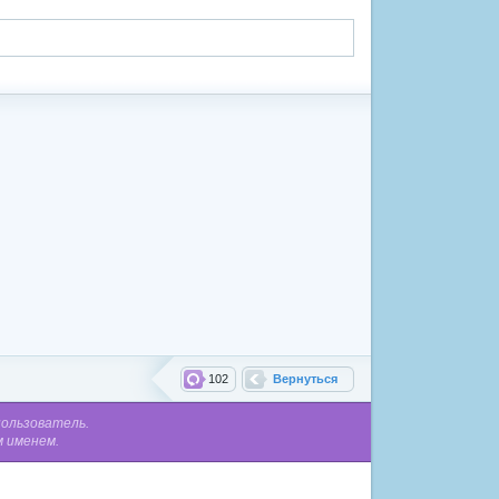
102
Вернуться
пользователь.
м именем.