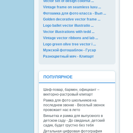
Vector set of design colorful ...
Vintage frame on seamless luxu ...
Фотоамка для фото класса - Вып ...
Golden decorative vector frame ...
Logo ballet vector illustratio ...
Vector illustrations with tedd ...
Vintage vector ribbons and lab ...
Logo green olive tree vector i ...
Мужской фотошаблон - Гусар
Разноцветный мяч - Клипарт
ПОПУЛЯРНОЕ
Шеф-повар, бармен, официант –
векторно-растровый клипарт
Рамка для фото школьников на
последнем звонке - Веселый звонок
провожает нас в лето
Виньетка и рамка для выпускного в
детском саду - До свиданья, детский
садик, будет грустно без тебя
Детальная цифровая фотография