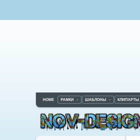
HOME
РАМКИ
ШАБЛОНЫ
КЛИПАРТЫ
Nov-designs.ru