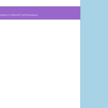
арии к данной публикации.