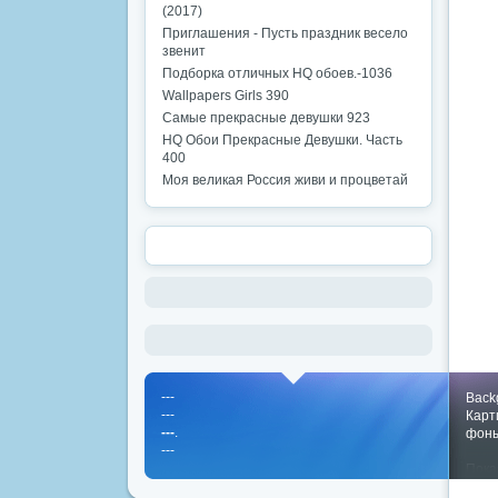
(2017)
Приглашения - Пусть праздник весело
звенит
Подборка отличных HQ обоев.-1036
Wallpapers Girls 390
Самые прекрасные девушки 923
HQ Обои Прекрасные Девушки. Часть
400
Моя великая Россия живи и процветай
---
Back
---
Карт
---
.
фон
---
Пока