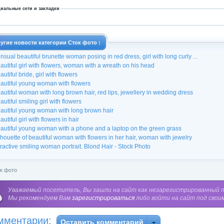
иальные сети и закладки
угие новости категории Сток фото :
nsual beautiful brunette woman posing in red dress, girl with long curly ...
autiful girl with flowers, woman with a wreath on his head
autiful bride, girl with flowers
autiful young woman with flowers
autiful woman with long brown hair, red lips, jewellery in wedding dress
autiful smiling girl with flowers
autiful young woman with long brown hair
autiful girl with flowers in hair
autiful young woman with a phone and a laptop on the green grass
lhouette of beautiful woman with flowers in her hair, woman with jewelry
tractive smiling woman portrait. Blond Hair - Stock Photo
к фото
Уважаемый посетитель, Вы зашли на сайт как незарегистрированный 
Мы рекомендуем Вам
зарегистрироваться
либо войти на сайт под свои
мментарии:
Оставить комментарий