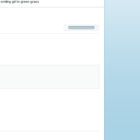
 smiling girl in green grass