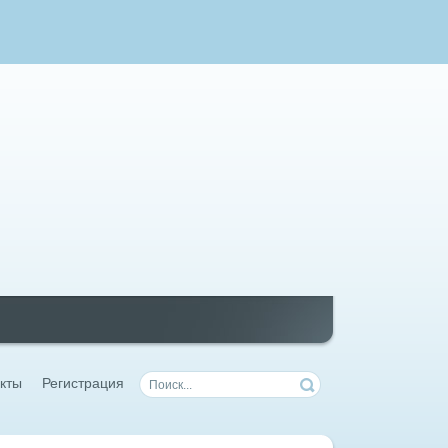
кты
Регистрация