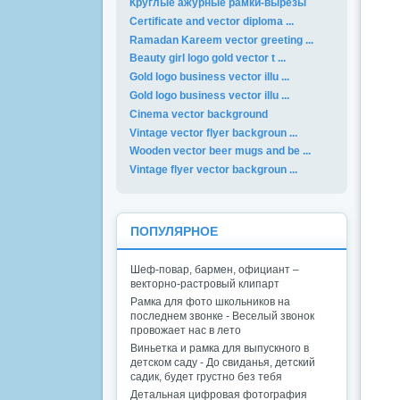
Круглые ажурные рамки-вырезы
Certificate and vector diploma ...
Ramadan Kareem vector greeting ...
Beauty girl logo gold vector t ...
Gold logo business vector illu ...
Gold logo business vector illu ...
Cinema vector background
Vintage vector flyer backgroun ...
Wooden vector beer mugs and be ...
Vintage flyer vector backgroun ...
ПОПУЛЯРНОЕ
Шеф-повар, бармен, официант –
векторно-растровый клипарт
Рамка для фото школьников на
последнем звонке - Веселый звонок
провожает нас в лето
Виньетка и рамка для выпускного в
детском саду - До свиданья, детский
садик, будет грустно без тебя
Детальная цифровая фотография