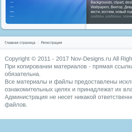
---
Backgrounds
,
clipart
,
des
---
Wallpapers
,
Вектор
,
Дев
---
.
кисти
,
костюм
,
новый го
---
шаблон
,
шаблоны
,
элем
Показать все теги
Главная страница
Регистрация
Copyright © 2011 - 2017
Nov-Designs.ru
All Rig
При копировании материалов - прямая ссылка
обязательна.
Все материалы и файлы предоставлены искл
ознакомительных целях и принадлежат их вл
Администрация не несет никакой ответственн
файлов.