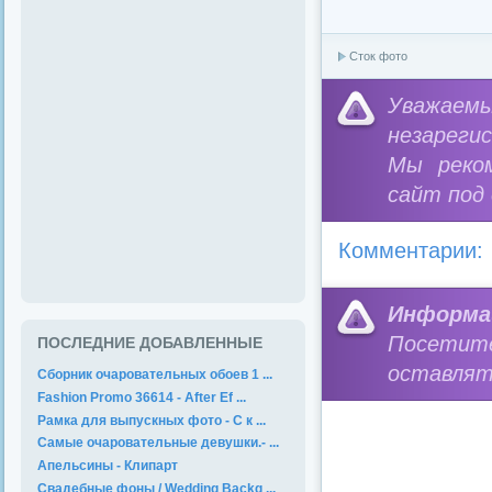
Сток фото
Уважае
незареги
Мы реко
сайт под
Комментарии:
Информа
Посетит
ПОСЛЕДНИЕ ДОБАВЛЕННЫЕ
оставлят
Сборник очаровательных обоев 1 ...
Fashion Promo 36614 - After Ef ...
Рамка для выпускных фото - С к ...
Самые очаровательные девушки.- ...
Апельсины - Клипарт
Свадебные фоны / Wedding Backg ...