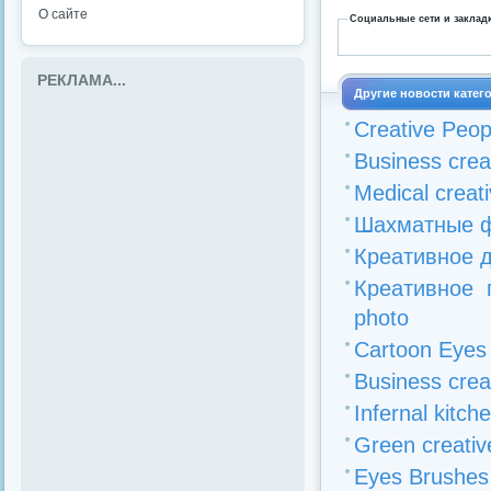
О сайте
Социальные сети и заклад
РЕКЛАМА...
Другие новости катег
Creative Peop
Business creat
Medical creati
Шахматные фи
Креативное де
Креативное п
photo
Cartoon Eyes 
Business crea
Infernal kitch
Green creative
Eyes Brushes