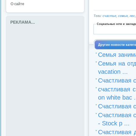
О сайте
Теги:
счастье
,
семья
,
лес
РЕКЛАМА...
Социальные сети и заклад
Другие новости катег
Семья занимае
Семья на отд
vacation ...
Счастливая се
счастливая с
on white bac .
Счастливая се
Счастливая с
- Stock p ...
Счастливая де