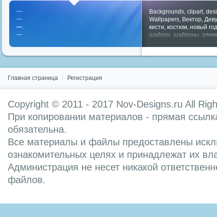
---
Backgrounds
,
clipart
,
des
---
Wallpapers
,
Вектор
,
Дев
---
.
кисти
,
костюм
,
новый го
---
шаблон
,
шаблоны
,
элем
Показать все теги
Главная страница
Регистрация
Copyright © 2011 - 2017
Nov-Designs.ru
All Rig
При копировании материалов - прямая ссылка
обязательна.
Все материалы и файлы предоставлены искл
ознакомительных целях и принадлежат их вл
Администрация не несет никакой ответственн
файлов.