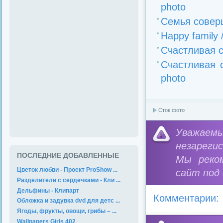
photo
Семья соверш
Happy family 
Счастливая с
Счастливая с
photo
Сток фото
Уважае
незареги
ПОСЛЕДНИЕ ДОБАВЛЕННЫЕ
Мы реко
Цветок любви - Проект ProShow ...
сайт под
Разделители с сердечками - Кли ...
Дельфины - Клипарт
Комментарии:
Обложка и задувка dvd для детс ...
Ягоды, фрукты, овощи, грибы – ...
Wallpapers Girls 402