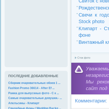
Свиток с нов
Рождественск
Свечи к годо
Stock photo
Клипарт - С
фоне
Винтажный кл
Сток фото
Уважае
незареги
ПОСЛЕДНИЕ ДОБАВЛЕННЫЕ
Мы реко
Сборник очаровательных обоев 1 ...
сайт под
Fashion Promo 36614 - After Ef ...
Рамка для выпускных фото - С к ...
Самые очаровательные девушки.- ...
Комментарии:
Апельсины - Клипарт
Свадебные фоны / Wedding Backg ...