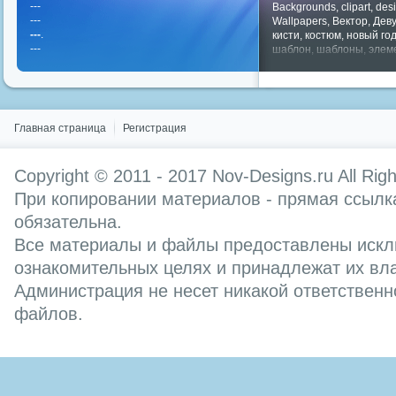
---
Backgrounds
,
clipart
,
des
---
Wallpapers
,
Вектор
,
Дев
---
.
кисти
,
костюм
,
новый го
---
шаблон
,
шаблоны
,
элем
Показать все теги
Главная страница
Регистрация
Copyright © 2011 - 2017
Nov-Designs.ru
All Rig
При копировании материалов - прямая ссылка
обязательна.
Все материалы и файлы предоставлены искл
ознакомительных целях и принадлежат их вл
Администрация не несет никакой ответственн
файлов.