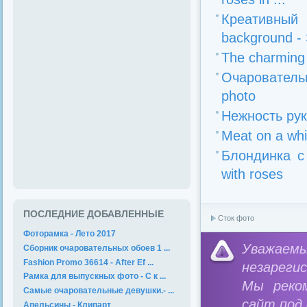
Креативный 
background - S
The charming 
Очарователь
photo
Нежность рук
Meat on a whi
Блондинка с
with roses
ПОСЛЕДНИЕ ДОБАВЛЕННЫЕ
Сток фото
Фоторамка - Лето 2017
Уважае
Сборник очаровательных обоев 1 ...
Fashion Promo 36614 - After Ef ...
незареги
Рамка для выпускных фото - С к ...
Мы реко
Самые очаровательные девушки.- ...
сайт под
Апельсины - Клипарт