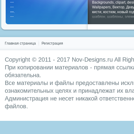
---
Backgrounds
,
clipart
,
des
---
Wallpapers
,
Вектор
,
Дев
---
.
кисти
,
костюм
,
новый го
---
шаблон
,
шаблоны
,
элем
Показать все теги
Главная страница
Регистрация
Copyright © 2011 - 2017
Nov-Designs.ru
All Rig
При копировании материалов - прямая ссылка
обязательна.
Все материалы и файлы предоставлены искл
ознакомительных целях и принадлежат их вл
Администрация не несет никакой ответственн
файлов.