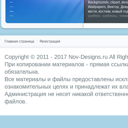
---
Backgrounds
,
clipart
,
des
---
Wallpapers
,
Вектор
,
Дев
---
.
кисти
,
костюм
,
новый го
---
шаблон
,
шаблоны
,
элем
Показать все теги
Главная страница
Регистрация
Copyright © 2011 - 2017
Nov-Designs.ru
All Rig
При копировании материалов - прямая ссылка
обязательна.
Все материалы и файлы предоставлены искл
ознакомительных целях и принадлежат их вл
Администрация не несет никакой ответственн
файлов.