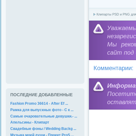
Клипарты PSD и PNG дл
Уважае
незареги
Мы реко
сайт под
Комментарии:
Информа
Посетит
ПОСЛЕДНИЕ ДОБАВЛЕННЫЕ
оставлят
Fashion Promo 36614 - After Ef ...
Рамка для выпускных фото - С к ...
Самые очаровательные девушки.- ...
Апельсины - Клипарт
Свадебные фоны / Wedding Backg ...
Музыка моей души - Проект ProS ...