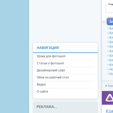
Соц
Др
Кл
Кл
Кл
Кл
Кл
НАВИГАЦИЯ
Кл
Кл
Уроки для фотошоп
Кл
Статьи о фотошоп
Кл
Но
Дизайнерский софт
Но
Обои на рабочий стол
Видео
Кли
О сайте
РЕКЛАМА...
Ко