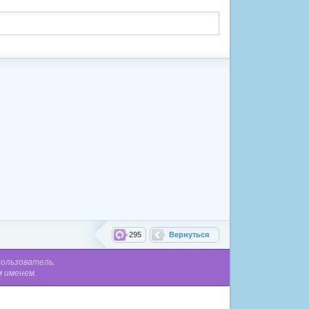
295
Вернуться
пользователь.
м именем.