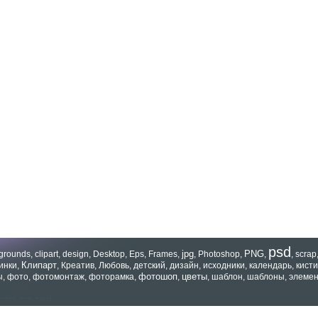
psd
jpg
PNG
grounds
,
clipart
,
design
,
Desktop
,
Eps
,
Frames
,
,
Photoshop
,
,
,
scrap
Клипарт
инки
,
,
Креатив
,
Любовь
,
детский
,
дизайн
,
исходники
,
календарь
,
кисти
фотошоп
цветы
ы
,
фото
,
фотомонтаж
,
фоторамка
,
,
,
шаблон
,
шаблоны
,
элеме
зать все теги