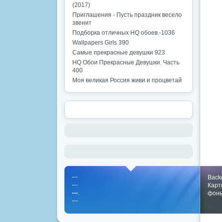
(2017)
Приглашения - Пусть праздник весело
звенит
Подборка отличных HQ обоев.-1036
Wallpapers Girls 390
Самые прекрасные девушки 923
HQ Обои Прекрасные Девушки. Часть
400
Моя великая Россия живи и процветай
---
Back
---
Карт
---
.
фон
---
Пока