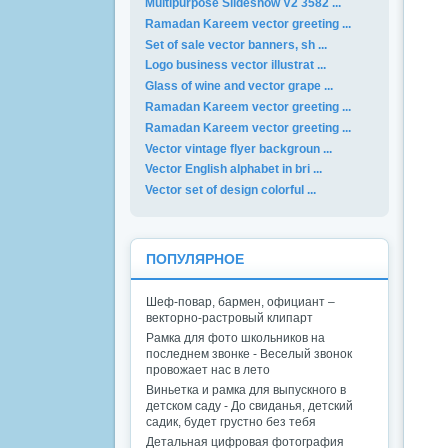
Multipurpose Slideshow V2 3582 ...
Ramadan Kareem vector greeting ...
Set of sale vector banners, sh ...
Logo business vector illustrat ...
Glass of wine and vector grape ...
Ramadan Kareem vector greeting ...
Ramadan Kareem vector greeting ...
Vector vintage flyer backgroun ...
Vector English alphabet in bri ...
Vector set of design colorful ...
ПОПУЛЯРНОЕ
Шеф-повар, бармен, официант –
векторно-растровый клипарт
Рамка для фото школьников на
последнем звонке - Веселый звонок
провожает нас в лето
Виньетка и рамка для выпускного в
детском саду - До свиданья, детский
садик, будет грустно без тебя
Детальная цифровая фотография