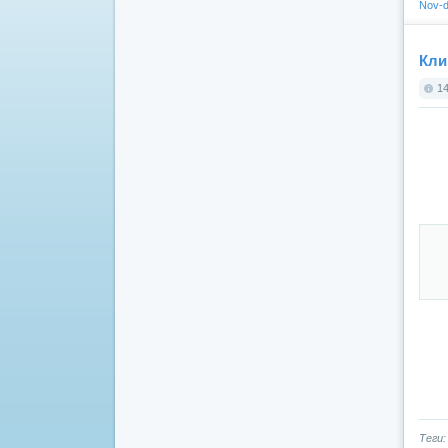
Nov-d
Кли
14
Теги