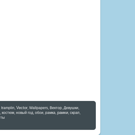
Vector
,
tramplin
,
,
Wallpapers
,
Вектор
,
Девушки
,
рамки
,
костюм
,
новый год
,
обои
,
рамка
,
,
скрап
,
нты