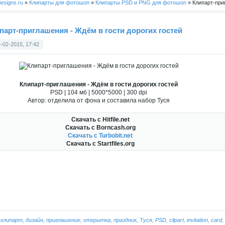
esigns.ru
»
Клипарты для фотошоп
»
Клипарты PSD и PNG для фотошоп
» Клипарт-при
парт-приглашения - Ждём в гости дорогих гостей
-02-2015, 17:42
Клипарт-приглашения - Ждём в гости дорогих гостей
PSD | 104 мб | 5000*5000 | 300 dpi
Автор: отделила от фона и составила набор Туся
Скачать с Hitfile.net
Скачать с Borncash.org
Скачать с Turbobit.net
Скачать с Startfiles.org
:
клипарт
,
дизайн
,
приглашение
,
открытка
,
праздник
,
Туся
,
PSD
,
clipart
,
invitation
,
card
,