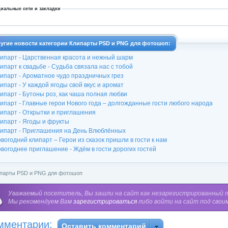
иальные сети и закладки
угие новости категории Клипарты PSD и PNG для фотошоп:
ипарт - Царственная красота и нежный шарм
ипарт к свадьбе - Судьба связала нас с тобой
ипарт - Ароматное чудо праздничных грез
ипарт - У каждой ягоды свой вкус и аромат
ипарт - Бутоны роз, как чаша полная любви
ипарт - Главные герои Нового года – долгожданные гости любого народа
ипарт - Открытки и приглашения
ипарт - Ягоды и фрукты
ипарт - Приглашения на День Влюблённых
вогодний клипарт – Герои из сказок пришли в гости к нам
вогоднее приглашение - Ждём в гости дорогих гостей
парты PSD и PNG для фотошоп
Уважаемый посетитель, Вы зашли на сайт как незарегистрированный 
Мы рекомендуем Вам
зарегистрироваться
либо войти на сайт под свои
мментарии:
Оставить комментарий