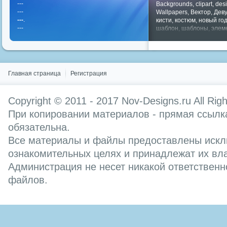
---
Backgrounds
,
clipart
,
des
---
Wallpapers
,
Вектор
,
Дев
---
.
кисти
,
костюм
,
новый го
---
шаблон
,
шаблоны
,
элем
Показать все теги
Главная страница
Регистрация
Copyright © 2011 - 2017
Nov-Designs.ru
All Rig
При копировании материалов - прямая ссылка
обязательна.
Все материалы и файлы предоставлены искл
ознакомительных целях и принадлежат их вл
Администрация не несет никакой ответственн
файлов.