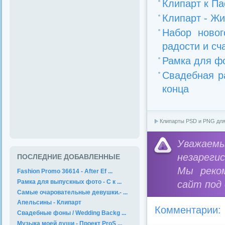
Клипарт к Па
Клипарт - Жи
Набор новог
радости и сч
Рамка для фо
Свадебная ра
конца
Клипарты PSD и PNG дл
Уважае
незареги
ПОСЛЕДНИЕ ДОБАВЛЕННЫЕ
Мы реко
Fashion Promo 36614 - After Ef ...
Рамка для выпускных фото - С к ...
сайт под
Самые очаровательные девушки.- ...
Апельсины - Клипарт
Комментарии:
Свадебные фоны / Wedding Backg ...
Музыка моей души - Проект ProS ...