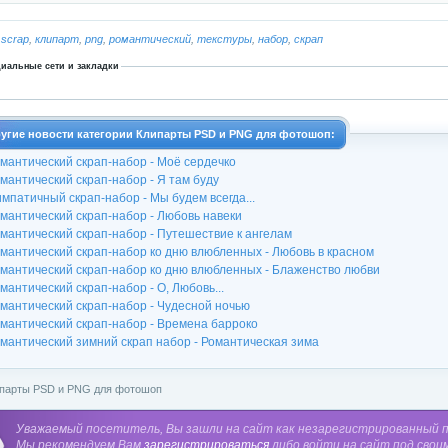
:
scrap
,
клипарт
,
png
,
романтический
,
текстуры
,
набор
,
скрап
иальные сети и закладки
угие новости категории Клипарты PSD и PNG для фотошоп:
мантический скрап-набор - Моё сердечко
мантический скрап-набор - Я там буду
мпатичный скрап-набор - Мы будем всегда...
мантический скрап-набор - Любовь навеки
мантический скрап-набор - Путешествие к ангелам
мантический скрап-набор ко дню влюбленных - Любовь в красном
мантический скрап-набор ко дню влюбленных - Блаженство любви
мантический скрап-набор - О, Любовь...
мантический скрап-набор - Чудесной ночью
мантический скрап-набор - Времена барроко
мантический зимний скрап набор - Романтическая зима
парты PSD и PNG для фотошоп
Уважаемый посетитель, Вы зашли на сайт как незарегистрированный 
Мы рекомендуем Вам
зарегистрироваться
либо войти на сайт под свои