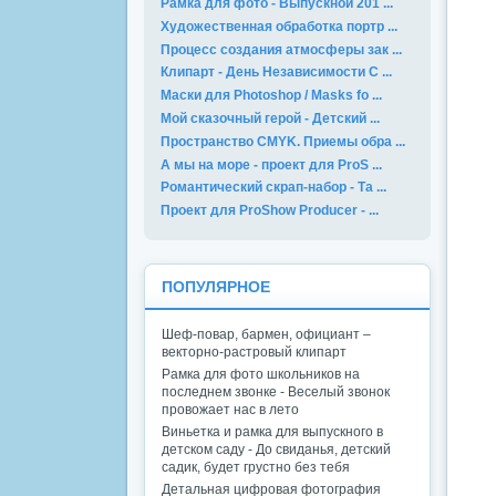
Рамка для фото - Выпускной 201 ...
Художественная обработка портр ...
Процесс создания атмосферы зак ...
Клипарт - День Независимости С ...
Маски для Photoshop / Masks fo ...
Мой сказочный герой - Детский ...
Пространство CMYK. Приемы обра ...
А мы на море - проект для ProS ...
Романтический скрап-набор - Та ...
Проект для ProShow Producer - ...
ПОПУЛЯРНОЕ
Шеф-повар, бармен, официант –
векторно-растровый клипарт
Рамка для фото школьников на
последнем звонке - Веселый звонок
провожает нас в лето
Виньетка и рамка для выпускного в
детском саду - До свиданья, детский
садик, будет грустно без тебя
Детальная цифровая фотография