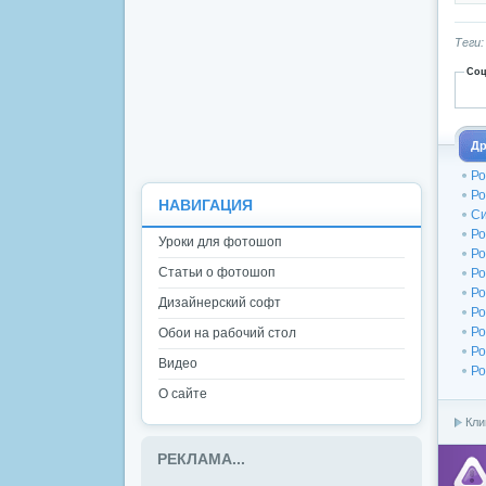
Теги
Соц
Др
Ро
Ро
НАВИГАЦИЯ
Си
Ро
Уроки для фотошоп
Ро
Статьи о фотошоп
Ро
Ро
Дизайнерский софт
Ро
Ро
Обои на рабочий стол
Ро
Видео
Ро
О сайте
Кли
РЕКЛАМА...