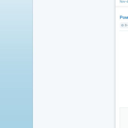
Nov-d
Ром
8-