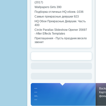
(2017)
Wallpapers Girls 390
Подборка отличных HQ обоев.-1036
Самые прекрасные девушки 923
HQ Обои Прекрасные Девушки. Часть
400
Circle Parallax Slideshow Opener 35697
- After Effects Templates
Приглашения - Пусть праздник весело
звенит
---
Back
---
Карт
---
.
фон
---
Пока