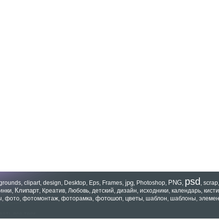
psd
jpg
PNG
grounds
,
clipart
,
design
,
Desktop
,
Eps
,
Frames
,
,
Photoshop
,
,
,
scrap
Клипарт
инки
,
,
Креатив
,
Любовь
,
детский
,
дизайн
,
исходники
,
календарь
,
кисти
фотошоп
цветы
ы
,
фото
,
фотомонтаж
,
фоторамка
,
,
,
шаблон
,
шаблоны
,
элеме
зать все теги