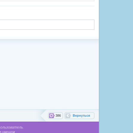
386
Вернуться
пользователь.
м именем.