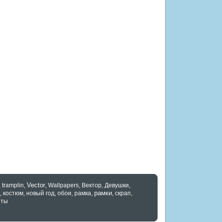
Vector
,
tramplin
,
,
Wallpapers
,
Вектор
,
Девушки
,
рамки
,
костюм
,
новый год
,
обои
,
рамка
,
,
скрап
,
нты